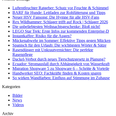
Luftentfeuchter Ratgeber: Schutz vor Feuchte & Schimmel
BARF für Hunde: Leitfaden zur Rohfütterung und Tipps
Neuer HSV Fansong: Die Hymne für alle HSV-Fans
Rex Wildhammer: Schlager trifft auf Rock | Schlager 2026
Die unbeliebtesten Weihnachtsgeschenke: Bloß nicht!
LEGO Star Trek: Erste Infos zur kommenden Enterprise‑D
Instantkaffee: Risiko für die Augen?
Mückenabwehr im Sommer: Effektive Tipps gegen Mücken
Spanisch für den Urlaub: Die wichtigsten Wörter & Sätze
Rasendünger mit Unkrautvernichter: Die perfekte
Rasenpflege
Dackel-Verbot durch neues Tierschutzgesetz in Planung?
Ecuador: Stromausfall durch Abhängigkeit von Wasserkraft
Migration Shopware 5 zu Shopware 6 – Schritte & Vorteile
Handwerker SEO: Fachkräfte finden & Kosten sparen
So wirken Wandfarben: Einfluss auf Stimmung im Zuhause
Kategorien
Bilder
News
Videos
Archiv