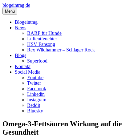
Zum
blogeintrag.de
Inhalt
Menü
springen
Blogeintrag
News
BARF für Hunde
Luftentfeuchter
HSV Fansong
Rex Wildhammer – Schlager Rock
Blogs
Superfood
Kontakt
Social Media
Youtube
Twitter
Facebook
Linkedin
Instagram
Reddit
Bluesky
Omega-3-Fettsäuren Wirkung auf die
Gesundheit