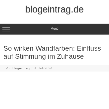
Zum
Inhalt
blogeintrag.de
springen
Menü
So wirken Wandfarben: Einfluss
auf Stimmung im Zuhause
Von
blogeintrag
|
31. Juli 2024