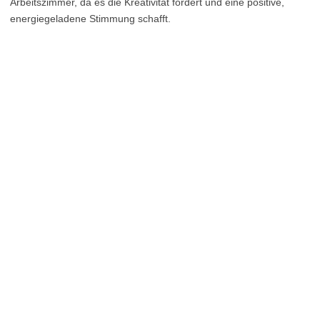
Arbeitszimmer, da es die Kreativität fördert und eine positive,
energiegeladene Stimmung schafft.